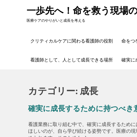
Skip
一歩先へ！命を救う現場
to
content
医療ケアのやりがいと成長を考える
クリティカルケアに関わる看護師の役割
命をつ
看護師として、人として成長できる場所
確実に
カテゴリー:
成長
確実に成長するために持つべき
看護業務に取り組む中で、確実に成長するために
ほしいのが、自ら学び続ける姿勢です。医療の現