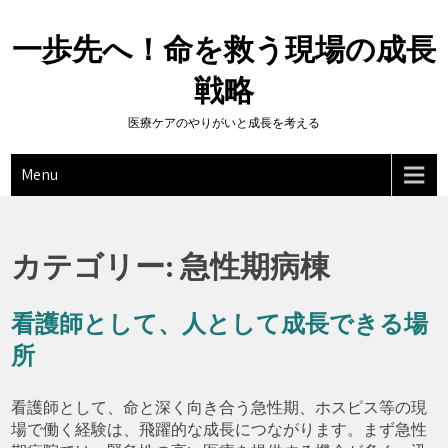
Skip
to
一歩先へ！命を救う現場の成長
content
戦略
医療ケアのやりがいと成長を考える
Menu
カテゴリー:
急性期病棟
看護師として、人として成長できる場
所
看護師として、命と深く向き合う急性期、ホスピス等の現
場で働く経験は、飛躍的な成長につながります。まず急性