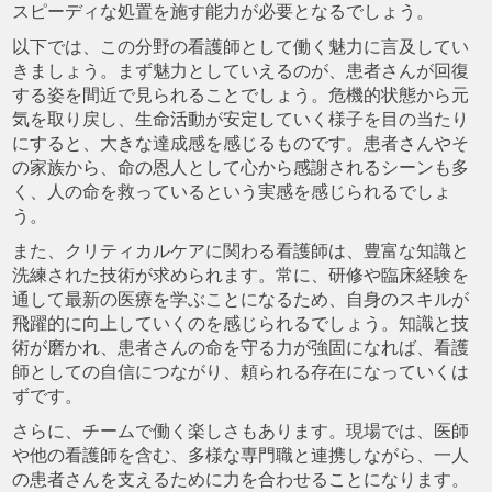
スピーディな処置を施す能力が必要となるでしょう。
以下では、この分野の看護師として働く魅力に言及してい
きましょう。まず魅力としていえるのが、患者さんが回復
する姿を間近で見られることでしょう。危機的状態から元
気を取り戻し、生命活動が安定していく様子を目の当たり
にすると、大きな達成感を感じるものです。患者さんやそ
の家族から、命の恩人として心から感謝されるシーンも多
く、人の命を救っているという実感を感じられるでしょ
う。
また、クリティカルケアに関わる看護師は、豊富な知識と
洗練された技術が求められます。常に、研修や臨床経験を
通して最新の医療を学ぶことになるため、自身のスキルが
飛躍的に向上していくのを感じられるでしょう。知識と技
術が磨かれ、患者さんの命を守る力が強固になれば、看護
師としての自信につながり、頼られる存在になっていくは
ずです。
さらに、チームで働く楽しさもあります。現場では、医師
や他の看護師を含む、多様な専門職と連携しながら、一人
の患者さんを支えるために力を合わせることになります。