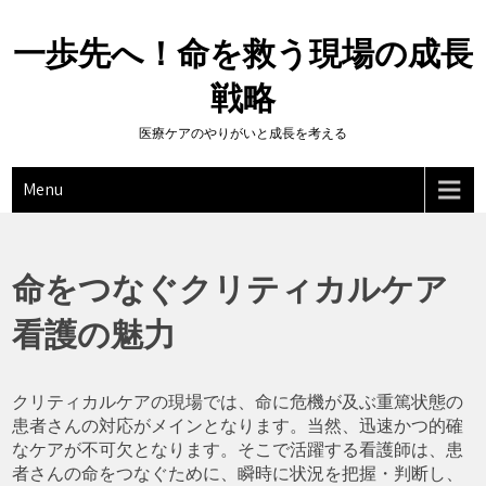
Skip
to
一歩先へ！命を救う現場の成長
content
戦略
医療ケアのやりがいと成長を考える
Menu
命をつなぐクリティカルケア
看護の魅力
クリティカルケアの現場では、命に危機が及ぶ重篤状態の
患者さんの対応がメインとなります。当然、迅速かつ的確
なケアが不可欠となります。そこで活躍する看護師は、患
者さんの命をつなぐために、瞬時に状況を把握・判断し、